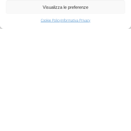
Visualizza le preferenze
Cookie Policy
Informativa Privacy
UN PO’ DI STORIA
La galleria è nata dall’esperienza di
Studio d’Arte La Subbia, prima galleria
d’arte aperta a Pietrasanta nel 1993, che
dal 2006 ha preso il nome di Paola Raffo
Arte Contemporanea. Nel 1995
collabora alla prima mostra istituzionale
di Kan Yasuda, in piazza del Duomo e in
galleria, aprendo la tradizione delle
mostre nella piazza di Pietrasanta.